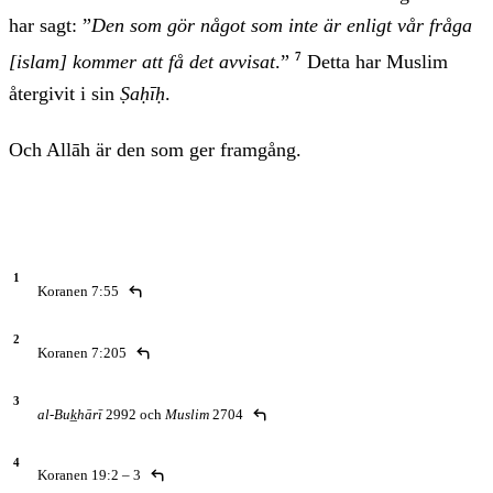
har sagt: ”
Den som gör något som inte är enligt vår fråga
7
[islam] kommer att få det avvisat
.”
Detta har Muslim
återgivit i sin
Ṣaḥīḥ
.
Och Allāh är den som ger framgång.
Koranen 7:55
Fotnoter
Koranen 7:205
al-Buk̲hārī
2992 och
Muslim
2704
Koranen 19:2 – 3