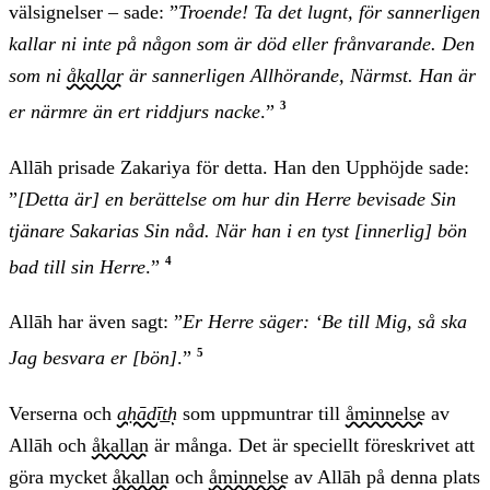
välsignelser – sade: ”
Troende! Ta det lugnt, för sannerligen
kallar ni inte på någon som är död eller frånvarande. Den
som ni
åkallar
är sannerligen Allhörande, Närmst. Han är
3
er närmre än ert riddjurs nacke
.”
Allāh prisade Zakariya för detta. Han den Upphöjde sade:
”
[Detta är] en berättelse om hur din Herre bevisade Sin
tjänare Sakarias Sin nåd. När han i en tyst [innerlig] bön
4
bad till sin Herre
.”
Allāh har även sagt: ”
Er Herre säger: ‘Be till Mig, så ska
5
Jag besvara er [bön]
.”
Verserna och
aḥādīt̲h
som uppmuntrar till
åminnelse
av
Allāh och
åkallan
är många. Det är speciellt föreskrivet att
göra mycket
åkallan
och
åminnelse
av Allāh på denna plats