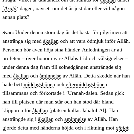
´Arafāt
-dagen, oavsett om det är just där eller vid någon
annan plats?
Under denna stora dag är det bästa för pilgrimen att
Svar:
anstränga sig med
åkallan
och att vara ödmjuk inför Allāh.
Personen bör även höja sina händer. Anledningen är att
profeten – över honom vare Allāhs frid och välsignelser –
under denna dag fram till solnedgången ansträngde sig
med
åkallan
och
åminnelse
av Allāh. Detta skedde när han
hade bett
middagsbönen
och
eftermiddagsbönen
tillsammans och förkortade i ‘Uranah-dalen. Sedan gick
han till platsen där man står och han stod där bland
klipporna för
åkallan
[platsen kallas Jabalul-Āl]. Han
ansträngde sig i
åkallan
och
åminnelse
av Allāh. Han
gjorde detta med händerna höjda och i riktning mot
qiblah