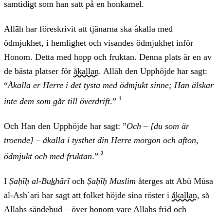
samtidigt som han satt på en honkamel.
Allāh har föreskrivit att tjänarna ska åkalla med
ödmjukhet, i hemlighet och visandes ödmjukhet inför
Honom. Detta med hopp och fruktan. Denna plats är en av
de bästa platser för
åkallan
. Allāh den Upphöjde har sagt:
“
Åkalla er Herre i det tysta med ödmjukt sinne; Han älskar
1
inte dem som går till överdrift
.”
Och Han den Upphöjde har sagt: ”
Och – [du som är
troende] – åkalla i tysthet din Herre morgon och afton,
2
ödmjukt och med fruktan
.”
I
Ṣaḥīḥ al-Buk̲hārī
och
Ṣaḥīḥ Muslim
återges att Abū Mūsa
al-Ash´ari har sagt att folket höjde sina röster i
åkallan
, så
Allāhs sändebud – över honom vare Allāhs frid och