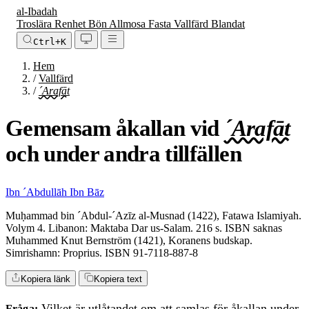
al-Ibadah
Troslära
Renhet
Bön
Allmosa
Fasta
Vallfärd
Blandat
Ctrl+K
Hem
/
Vallfärd
/
´Arafāt
Gemensam åkallan vid
´Arafāt
och under andra tillfällen
Ibn ´Abdullāh Ibn Bāz
Muḥammad bin ´Abdul-´Azīz al-Musnad (1422), Fatawa Islamiyah.
Volym 4. Libanon: Maktaba Dar us-Salam. 216 s. ISBN saknas
Muhammed Knut Bernström (1421), Koranens budskap.
Simrishamn: Proprius. ISBN 91-7118-887-8
Kopiera länk
Kopiera text
Vilket är utlåtandet om att samlas för
åkallan
under
Fråga: