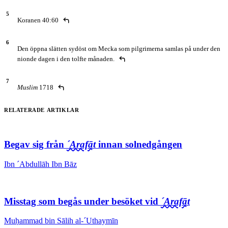
Koranen 40:60
Den öppna slätten sydöst om Mecka som pilgrimerna samlas på under den
nionde dagen i den tolfte månaden.
Muslim
1718
Relaterade artiklar
Begav sig från
´Arafāt
innan solnedgången
Ibn ´Abdullāh Ibn Bāz
Misstag som begås under besöket vid
´Arafāt
Muḥammad bin Sālih al-´Uthaymīn