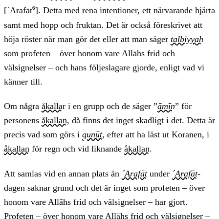
6
[´Arafāt
]. Detta med rena intentioner, ett närvarande hjärta
samt med hopp och fruktan. Det är också föreskrivet att
höja röster när man gör det eller att man säger
talbiyyah
som profeten – över honom vare Allāhs frid och
välsignelser – och hans följeslagare gjorde, enligt vad vi
känner till.
Om några
åkallar
i en grupp och de säger ”
āmīn
” för
personens
åkallan
, då finns det inget skadligt i det. Detta är
precis vad som görs i
qunūt
, efter att ha läst ut Koranen, i
åkallan
för regn och vid liknande
åkallan
.
Att samlas vid en annan plats än
´Arafāt
under
´Arafāt
-
dagen saknar grund och det är inget som profeten – över
honom vare Allāhs frid och välsignelser – har gjort.
Profeten – över honom vare Allāhs frid och välsignelser –