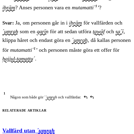
1
iḥrām
? Anses personen vara en
mutamatti´
’
?
Ja, om personen går in i
iḥrām
för vallfärden och
Svar:
´umrah
som en
qarīn
för att sedan utföra
ṭawāf
och
sa´ī
,
klippa håret och endast göra en
´umrah
, då kallas personen
1
för
mutamatti´
’
och personen måste göra ett offer för
ḥajjul-tamattu´
.
Någon som både gör ´
´umrah
och vallfärdar.
Fotnoter
Relaterade artiklar
Vallfärd utan
´umrah