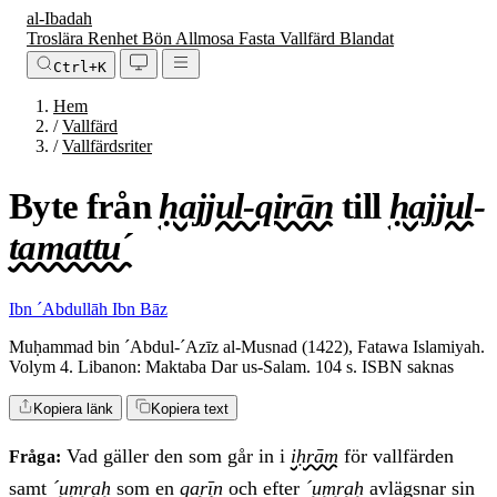
al-Ibadah
Troslära
Renhet
Bön
Allmosa
Fasta
Vallfärd
Blandat
Ctrl+K
Hem
/
Vallfärd
/
Vallfärdsriter
Byte från
ḥajjul-qirān
till
ḥajjul-
tamattu´
Ibn ´Abdullāh Ibn Bāz
Muḥammad bin ´Abdul-´Azīz al-Musnad (1422), Fatawa Islamiyah.
Volym 4. Libanon: Maktaba Dar us-Salam. 104 s. ISBN saknas
Kopiera länk
Kopiera text
Vad gäller den som går in i
iḥrām
för vallfärden
Fråga:
samt
´umrah
som en
qarīn
och efter
´umrah
avlägsnar sin