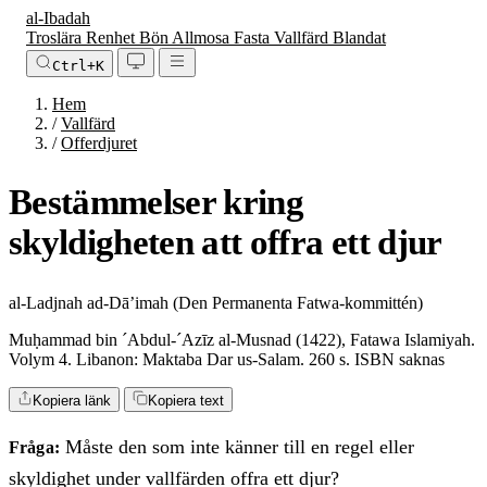
al-Ibadah
Troslära
Renhet
Bön
Allmosa
Fasta
Vallfärd
Blandat
Ctrl+K
Hem
/
Vallfärd
/
Offerdjuret
Bestämmelser kring
skyldigheten att offra ett djur
al-Ladjnah ad-Dā’imah (Den Permanenta Fatwa-kommittén)
Muḥammad bin ´Abdul-´Azīz al-Musnad (1422), Fatawa Islamiyah.
Volym 4. Libanon: Maktaba Dar us-Salam. 260 s. ISBN saknas
Kopiera länk
Kopiera text
Måste den som inte känner till en regel eller
Fråga:
skyldighet under vallfärden offra ett djur?