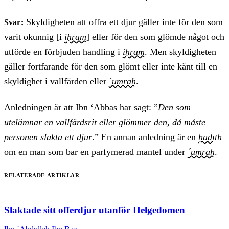
Skyldigheten att offra ett djur gäller inte för den som
Svar:
varit okunnig [i
iḥrām
] eller för den som glömde något och
utförde en förbjuden handling i
iḥrām
. Men skyldigheten
gäller fortfarande för den som glömt eller inte känt till en
skyldighet i vallfärden eller
´umrah
.
Anledningen är att Ibn ‘Abbās har sagt: ”
Den som
utelämnar en vallfärdsrit eller glömmer den, då måste
personen slakta ett djur
.” En annan anledning är en
ḥadīt̲h
om en man som bar en parfymerad mantel under
´umrah
.
Relaterade artiklar
Slaktade sitt offerdjur utanför Helgedomen