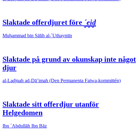
Slaktade offerdjuret före
´eid
Muḥammad bin Sālih al-´Uthaymīn
Slaktade på grund av okunskap inte något
djur
al-Ladjnah ad-Dā’imah (Den Permanenta Fatwa-kommittén)
Slaktade sitt offerdjur utanför
Helgedomen
Ibn ´Abdullāh Ibn Bāz