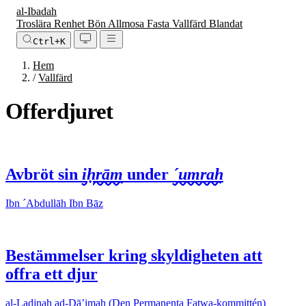
al-Ibadah
Troslära
Renhet
Bön
Allmosa
Fasta
Vallfärd
Blandat
Ctrl+K
Hem
/
Vallfärd
Offerdjuret
Avbröt sin
iḥrām
under
´umrah
Ibn ´Abdullāh Ibn Bāz
Bestämmelser kring skyldigheten att
offra ett djur
al-Ladjnah ad-Dā’imah (Den Permanenta Fatwa-kommittén)