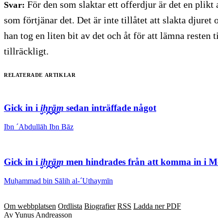
För den som slaktar ett offerdjur är det en plikt 
Svar:
som förtjänar det. Det är inte tillåtet att slakta djur
han tog en liten bit av det och åt för att lämna resten t
tillräckligt.
Relaterade artiklar
Gick in i
iḥrām
sedan inträffade något
Ibn ´Abdullāh Ibn Bāz
Gick in i
iḥrām
men hindrades från att komma in i M
Muḥammad bin Sālih al-´Uthaymīn
Om webbplatsen
Ordlista
Biografier
RSS
Ladda ner PDF
Av Yunus Andreasson