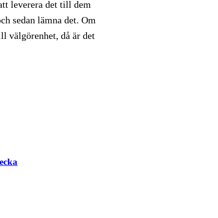
att leverera det till dem
et och sedan lämna det. Om
ill välgörenhet, då är det
ecka