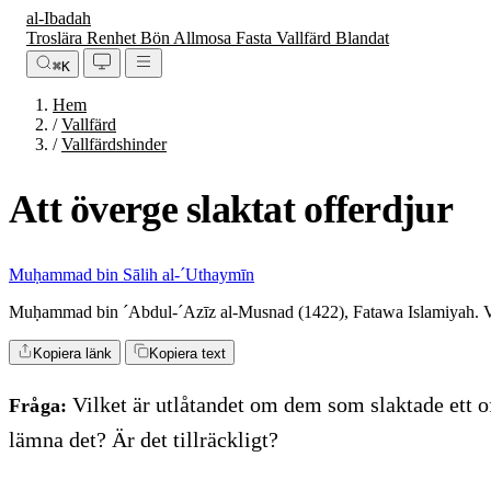
al-Ibadah
Troslära
Renhet
Bön
Allmosa
Fasta
Vallfärd
Blandat
⌘K
Hem
/
Vallfärd
/
Vallfärdshinder
Att överge slaktat offerdjur
Muḥammad bin Sālih al-´Uthaymīn
Muḥammad bin ´Abdul-´Azīz al-Musnad (1422), Fatawa Islamiyah. V
Kopiera länk
Kopiera text
Vilket är utlåtandet om dem som slaktade ett of
Fråga:
lämna det? Är det tillräckligt?