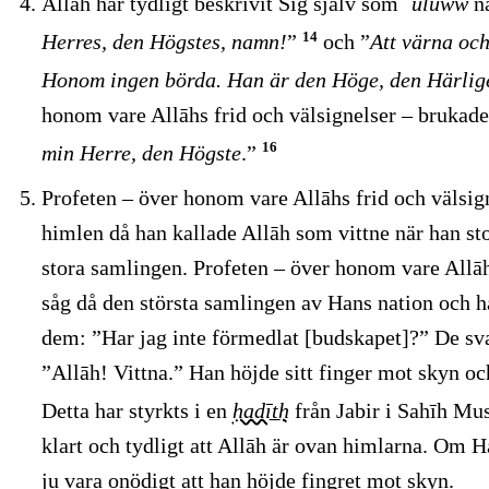
Allāh har tydligt beskrivit Sig själv som
´uluww
nä
14
Herres, den Högstes, namn!
”
och ”
Att värna oc
Honom ingen börda. Han är den Höge, den Härlig
honom vare Allāhs frid och välsignelser – brukade
16
min Herre, den Högste
.”
Profeten – över honom vare Allāhs frid och välsi
himlen då han kallade Allāh som vittne när han st
stora samlingen. Profeten – över honom vare Allāh
såg då den största samlingen av Hans nation och ha
dem: ”Har jag inte förmedlat [budskapet]?” De sv
”Allāh! Vittna.” Han höjde sitt finger mot skyn oc
Detta har styrkts i en
ḥadīt̲h
från Jabir i Sahīh Mu
klart och tydligt att Allāh är ovan himlarna. Om Ha
ju vara onödigt att han höjde fingret mot skyn.