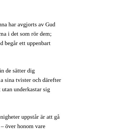
nna har avgjorts av Gud
öma i det som rör dem;
d begår ett uppenbart
än de sätter dig
sina tvister och därefter
t utan underkastar sig
nigheter uppstår är att gå
ns – över honom vare