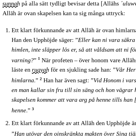
sunnah
på alla sätt tydligt bevisar detta [Allāhs
´uluw
Allāh är ovan skapelsen kan ta sig många uttryck:
Ett klart förkunnande av att Allāh är ovan himlar
Han den Upphöjde säger: ”
Eller kan ni vara säkra
himlen, inte släpper lös er, så att våldsam att ni fö
1
varning?
”
När profeten – över honom vare Allāhs
läste en
ruqyah
för en sjukling sade han: ”
Vår Her
2
himlarna
.”
Han har även sagt: ”
Vid Honom i vars 
en man kallar sin fru till sin säng och hon vägra
skapelsen kommer att vara arg på henne tills han
3
henne
.”
Ett klart förkunnande av att Allāh den Upphöjde ä
”
Han utövar den oinskränkta makten över Sina tjä