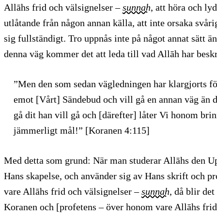
Allāhs frid och välsignelser –
sunnah
, att höra och lyd
utlåtande från någon annan källa, att inte orsaka svåri
sig fullständigt. Tro uppnås inte på något annat sätt ä
denna väg kommer det att leda till vad Allāh har beskr
”Men den som sedan vägledningen har klargjorts fö
emot [Vårt] Sändebud och vill gå en annan väg än d
gå dit han vill gå och [därefter] låter Vi honom brin
jämmerligt mål!” [Koranen 4:115]
Med detta som grund: När man studerar Allāhs den 
Hans skapelse, och använder sig av Hans skrift och p
vare Allāhs frid och välsignelser –
sunnah
, då blir det
Koranen och [profetens – över honom vare Allāhs frid 