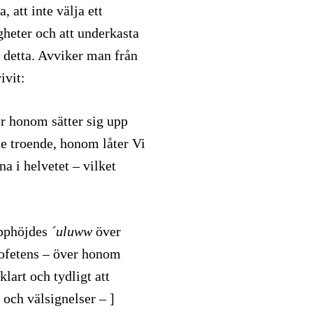
a, att inte välja ett
gheter och att underkasta
n detta. Avviker man från
ivit:
r honom sätter sig upp
e troende, honom låter Vi
na i helvetet – vilket
Upphöjdes
´uluww
över
rofetens – över honom
 klart och tydligt att
och välsignelser – ]