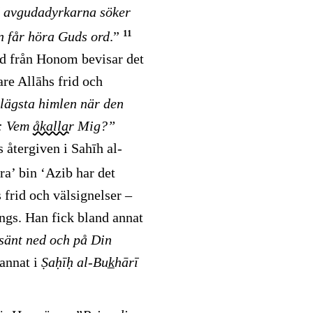
 avgudadyrkarna söker
11
an får höra Guds ord
.”
ed från Honom bevisar det
re Allāhs frid och
 lägsta himlen när den
r: Vem
åkallar
Mig?”
 återgiven i Sahīh al-
a’ bin ‘Azib har det
 frid och välsignelser –
ängs. Han fick bland annat
 sänt ned och på Din
 annat i
Ṣaḥīḥ al-Buk̲hārī