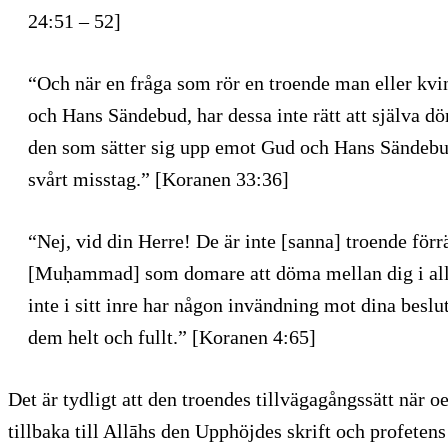
24:51 – 52]
“Och när en fråga som rör en troende man eller kvi
och Hans Sändebud, har dessa inte rätt att själva d
den som sätter sig upp emot Gud och Hans Sändebu
svårt misstag.” [Koranen 33:36]
“Nej, vid din Herre! De är inte [sanna] troende förr
[Muḥammad] som domare att döma mellan dig i alla 
inte i sitt inre har någon invändning mot dina beslu
dem helt och fullt.” [Koranen 4:65]
Det är tydligt att den troendes tillvägagångssätt när oe
tillbaka till Allāhs den Upphöjdes skrift och profete