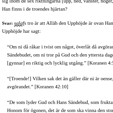
sig inom de sex riktningarna [upp, ned, vänster, höger
Han finns i de troendes hjärtan?
salaf
s tro är att Allāh den Upphöjde är ovan Han
Svar:
Upphöjde har sagt:
“Om ni då råkar i tvist om något, överlåt då avgöra
Sändebudet, om ni tror på Gud och den yttersta dage
[gynnar] en riktig och lycklig utgång.” [Koranen 4:
“[Troende!] Vilken sak det än gäller där ni är oens
avgörandet.” [Koranen 42:10]
“De som lyder Gud och Hans Sändebud, som fruktar
Honom för ögonen, det är de som ska vinna den sto