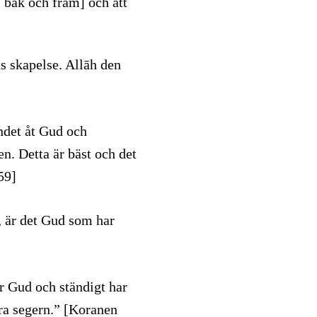
, bak och fram] och att
s skapelse. Allāh den
ndet åt Gud och
n. Detta är bäst och det
59]
e, är det Gud som har
 Gud och ständigt har
ra segern.” [Koranen