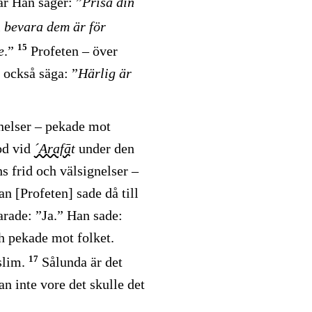
r Han säger: ”
Prisa din
h bevara dem är för
15
e
.”
Profeten – över
 också säga: ”
Härlig är
gnelser – pekade mot
od vid
´Arafāt
under den
s frid och välsignelser –
n [Profeten] sade då till
arade: ”Ja.” Han sade:
h pekade mot folket.
17
slim.
Sålunda är det
n inte vore det skulle det