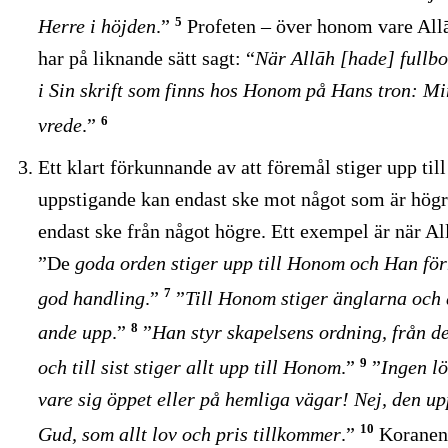
5
Herre i höjden
.”
Profeten – över honom vare Allā
har på liknande sätt sagt: “
När Allāh [hade] fullb
i Sin skrift som finns hos Honom på Hans tron: M
6
vrede
.”
Ett klart förkunnande av att föremål stiger upp till
uppstigande kan endast ske mot något som är högr
endast ske från något högre. Ett exempel är när A
”De
goda orden stiger upp till Honom och Han för
7
god handling
.”
”
Till Honom stiger änglarna och 
8
ande upp
.”
”
Han styr skapelsens ordning, från det
9
och till sist stiger allt upp till Honom
.”
”
Ingen l
vare sig öppet eller på hemliga vägar! Nej, den up
10
Gud, som allt lov och pris tillkommer
.”
Koranen 