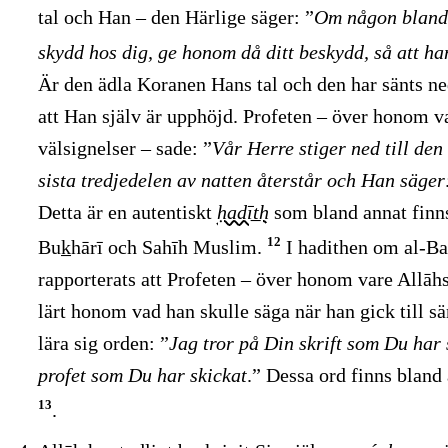
tal och Han – den Härlige säger: ”
Om någon bland
skydd hos dig, ge honom då ditt beskydd, så att h
Är den ädla Koranen Hans tal och den har sänts n
att Han själv är upphöjd. Profeten – över honom va
välsignelser – sade: ”
Vår Herre stiger ned till den
sista tredjedelen av natten återstår och Han säge
Detta är en autentiskt
ḥadīt̲h
som bland annat finns
12
Buk̲hārī och Sahīh Muslim.
I hadithen om al-Bar
rapporterats att Profeten – över honom vare Allāhs
lärt honom vad han skulle säga när han gick till s
lära sig orden: ”
Jag tror på Din skrift som Du har
profet som Du har skickat
.” Dessa ord finns bland
13
.