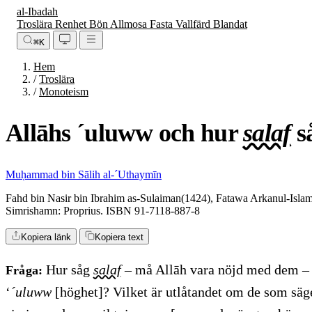
al-Ibadah
Troslära
Renhet
Bön
Allmosa
Fasta
Vallfärd
Blandat
⌘K
Hem
/
Troslära
/
Monoteism
Allāhs ´uluww och hur
salaf
s
Muḥammad bin Sālih al-´Uthaymīn
Fahd bin Nasir bin Ibrahim as-Sulaiman(1424), Fatawa Arkanul-Is
Simrishamn: Proprius. ISBN 91-7118-887-8
Kopiera länk
Kopiera text
Hur såg
salaf
– må Allāh vara nöjd med dem –
Fråga:
‘
´uluww
[höghet]? Vilket är utlåtandet om de som säge