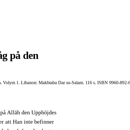
åg på den
lam. Volym 1. Libanon: Makbtaba Dar us-Salam. 116 s. ISBN 9960-89
 på Allāh den Upphöjdes
r att Han inte befinner