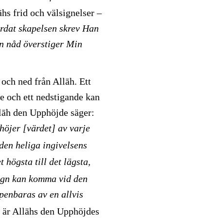
hs frid och välsignelser –
ordat skapelsen skrev Han
in nåd överstiger Min
 och ned från Allāh. Ett
e och ett nedstigande kan
llāh den Upphöjde säger:
höjer [värdet] av varje
den heliga ingivelsens
 högsta till det lägsta,
ögn kan komma vid den
penbaras av en allvis
är Allāhs den Upphöjdes