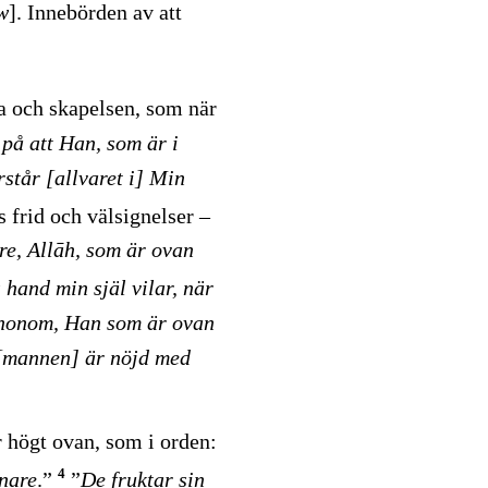
w
]. Innebörden av att
na och skapelsen, som när
 på att Han, som är i
rstår [allvaret i] Min
 frid och välsignelser –
re, Allāh, som är ovan
hand min själ vilar, när
r honom, Han som är ovan
 [mannen] är nöjd med
r högt ovan, som i orden:
4
nare
.”
”
De fruktar sin