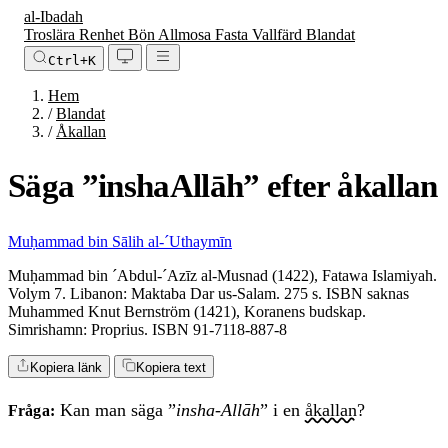
al-Ibadah
Troslära
Renhet
Bön
Allmosa
Fasta
Vallfärd
Blandat
Ctrl+K
Hem
/
Blandat
/
Åkallan
Säga ”inshaAllāh” efter åkallan
Muḥammad bin Sālih al-´Uthaymīn
Muḥammad bin ´Abdul-´Azīz al-Musnad (1422), Fatawa Islamiyah.
Volym 7. Libanon: Maktaba Dar us-Salam. 275 s. ISBN saknas
Muhammed Knut Bernström (1421), Koranens budskap.
Simrishamn: Proprius. ISBN 91-7118-887-8
Kopiera länk
Kopiera text
Kan man säga ”
insha-Allāh
” i en
åkallan
?
Fråga: