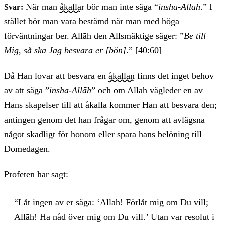
När man
åkallar
bör man inte säga “
insha-Allāh
.” I
Svar:
stället bör man vara bestämd när man med höga
förväntningar ber. Allāh den Allsmäktige säger: ”
Be till
Mig, så ska Jag besvara er [bön]
.” [40:60]
Då Han lovar att besvara en
åkallan
finns det inget behov
av att säga ”
insha-Allāh
” och om Allāh vägleder en av
Hans skapelser till att åkalla kommer Han att besvara den;
antingen genom det han frågar om, genom att avlägsna
något skadligt för honom eller spara hans belöning till
Domedagen.
Profeten har sagt:
“Låt ingen av er säga: ‘Allāh! Förlåt mig om Du vill;
Allāh! Ha nåd över mig om Du vill.’ Utan var resolut i