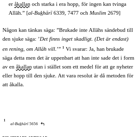
er
åkallan
och starka i era hopp, för ingen kan tvinga
Allāh.” [
al-Buk̲hārī
6339, 7477 och
Muslim
2679]
Någon kan tänkas säga: ”Brukade inte Allāhs sändebud till
den sjuke säga: ’
Det finns inget skadligt. (Det är endast)
1
en rening, om Allāh vill
.’”
Vi svarar: Ja, han brukade
säga detta men det är uppenbart att han inte sade det i form
av en
åkallan
utan i stället som ett medel för att ge nyheter
eller hopp till den sjuke. Att vara resolut är då metoden för
att åkalla.
al-Buk̲hārī
5656
Fotnoter