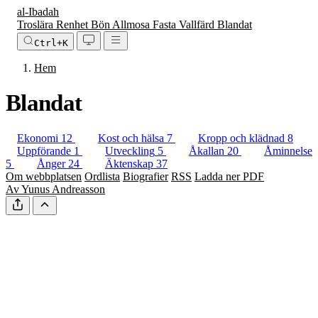
al-Ibadah
Troslära
Renhet
Bön
Allmosa
Fasta
Vallfärd
Blandat
Ctrl+K
Hem
Blandat
Ekonomi
12
Kost och hälsa
7
Kropp och klädnad
8
Uppförande
1
Utveckling
5
Åkallan
20
Åminnelse
5
Ånger
24
Äktenskap
37
Om webbplatsen
Ordlista
Biografier
RSS
Ladda ner PDF
Av Yunus Andreasson